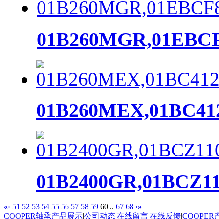
01B260MGR,01EBC
01B260MEX,01BC4
01B2400GR,01BCZ
«
‹
51
52
53
54
55
56
57
58
59
60
...
67
68
›
»
COOPER轴承产品展示
|
公司动态
|
在线留言
|
在线反馈
|
COOPE