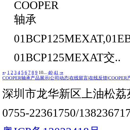
01BCP125MEXAT,01E
01BCP125MEXAT交..
«
‹
1
2
3
4
5
6
7
8
9
10
...
40
41
›
»
COOPER轴承产品展示
|
公司动态
|
在线留言
|
在线反馈
|
COOPE
深圳市龙华新区上油松荔苑
0755-22361750/13823671