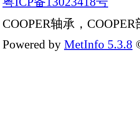
粤ICP备13023418号
COOPER轴承，COOPE
Powered by
MetInfo 5.3.8
©