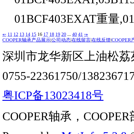
01BCF403EXAT重量,01
«
‹
11
12
13
14
15
16
17
18
19
20
...
40
41
›
»
COOPER轴承产品展示
|
公司动态
|
在线留言
|
在线反馈
|
COOPE
深圳市龙华新区上油松荔苑
0755-22361750/13823671
粤ICP备13023418号
COOPER轴承，COOPE