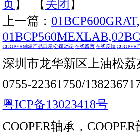
页
】 【
关闭
】
上一篇：
01BCP600GRAT
01BCP560MEXLAB,02BC
COOPER轴承产品展示
|
公司动态
|
在线留言
|
在线反馈
|
COOPE
深圳市龙华新区上油松荔苑
0755-22361750/13823671
粤ICP备13023418号
COOPER轴承，COOPE